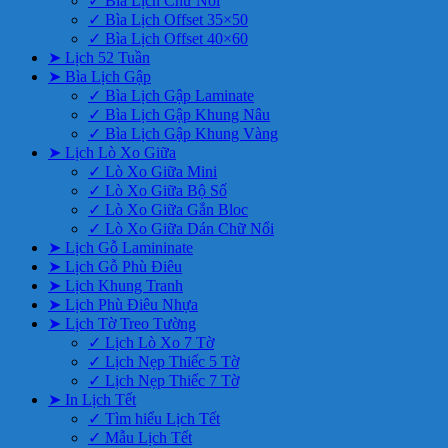
✓ Bìa Lịch Chữ Nổi
✓ Bìa Lịch Offset 35×50
✓ Bìa Lịch Offset 40×60
➤ Lịch 52 Tuần
➤ Bìa Lịch Gập
✓ Bìa Lịch Gập Laminate
✓ Bìa Lịch Gập Khung Nâu
✓ Bìa Lịch Gập Khung Vàng
➤ Lịch Lò Xo Giữa
✓ Lò Xo Giữa Mini
✓ Lò Xo Giữa Bộ Số
✓ Lò Xo Giữa Gắn Bloc
✓ Lò Xo Giữa Dán Chữ Nổi
➤ Lịch Gỗ Lamininate
➤ Lịch Gỗ Phù Điêu
➤ Lịch Khung Tranh
➤ Lịch Phù Điêu Nhựa
➤ Lịch Tờ Treo Tường
✓ Lịch Lò Xo 7 Tờ
✓ Lịch Nẹp Thiếc 5 Tờ
✓ Lịch Nẹp Thiếc 7 Tờ
➤ In Lịch Tết
✓ Tìm hiểu Lịch Tết
✓ Mẫu Lịch Tết