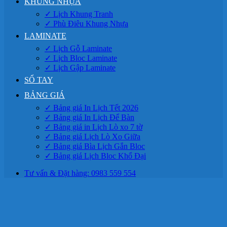
KHUNG NHỰA
✓ Lịch Khung Tranh
✓ Phù Điêu Khung Nhựa
LAMINATE
✓ Lịch Gỗ Laminate
✓ Lịch Bloc Laminate
✓ Lịch Gập Laminate
SỔ TAY
BẢNG GIÁ
✓ Bảng giá In Lịch Tết 2026
✓ Bảng giá In Lịch Để Bàn
✓ Bảng giá in Lịch Lò xo 7 tờ
✓ Bảng giá Lịch Lò Xo Giữa
✓ Bảng giá Bìa Lịch Gắn Bloc
✓ Bảng giá Lịch Bloc Khổ Đại
Tư vấn & Đặt hàng: 0983 559 554