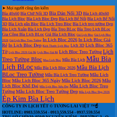
➤ Mọi người cũng tìm kiếm
Bìa Dán Nổi 3D
Bìa 40x60
Bìa Chữ Nổi 3D
Bìa Lịch 40x60
Bìa Lịch Bloc
Bìa Lịch Bloc Đẹp
Bìa Lịch Bế Nổi
Bìa Lịch Bế Nổi
3D
Bìa Lịch gắn Bloc
Bìa Lịch Treo Bloc
Bìa Lịch treo tường Đẹp
Bìa Lịch Xuân
Bìa Lịch Đẹp
Bìa Treo BLoc
Bìa Treo Lịch BLoc
Gia Công Bìa Lịch BLoc
Giá Bìa Lịch Bloc
Giá Lịch Bloc
Giá Lịch Bloc
In Lịch Bloc 2026
In Lịch Bloc Giá
2026
Giá Lịch Bloc Treo Tường
Rẻ
In Lịch Bloc Đẹp
Lịch Bloc 365
Lịch 3D
Kích Thước Lịch Bloc
Lịch
Tờ
Lịch Bloc Treo Tường
Lịch Bloc 2026 Giá Rẻ
Lịch Bloc Giá Rẻ
Mẫu Bìa
Treo Tường Bloc
Mẫu Bìa Lịch
Mua Lich Bloc
Lịch BLoc
Mẫu Bìa Lịch
Mẫu Bìa Lịch Bloc 2026
BLoc Treo Tường
Mẫu Lịch
Mẫu Bìa Lịch Treo Tường
Bloc
Mẫu Lịch Bloc 365 Ngày
Mẫu Lịch Bloc 2026
Mẫu
Lịch Bloc Khổ Đại
Mẫu Lịch Bloc Treo
Mẫu Lịch Bloc Siêu Đại
Tường
Mẫu Lịch Bloc Treo Tường Đẹp
Mẫu Lịch Bloc Đẹp 2026
Ép Kim Bìa Lịch
CÔNG TY IN LỊCH TẾT © TƯƠNG LAI VIỆT ™☝️
HOTLINE: 0983.559.554 - 0913.559.554 - 0937.559.554
TRỤ SỞ CHÍNH: 950/9 NGUYỄN KIỆM - PHƯỜNG 3 - Q.