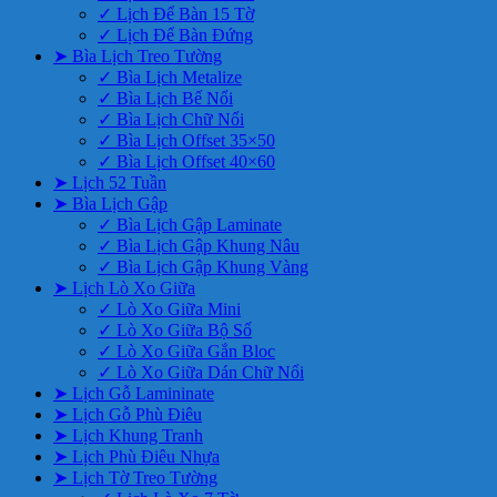
✓ Lịch Để Bàn 15 Tờ
✓ Lịch Để Bàn Đứng
➤ Bìa Lịch Treo Tường
✓ Bìa Lịch Metalize
✓ Bìa Lịch Bế Nổi
✓ Bìa Lịch Chữ Nổi
✓ Bìa Lịch Offset 35×50
✓ Bìa Lịch Offset 40×60
➤ Lịch 52 Tuần
➤ Bìa Lịch Gập
✓ Bìa Lịch Gập Laminate
✓ Bìa Lịch Gập Khung Nâu
✓ Bìa Lịch Gập Khung Vàng
➤ Lịch Lò Xo Giữa
✓ Lò Xo Giữa Mini
✓ Lò Xo Giữa Bộ Số
✓ Lò Xo Giữa Gắn Bloc
✓ Lò Xo Giữa Dán Chữ Nổi
➤ Lịch Gỗ Lamininate
➤ Lịch Gỗ Phù Điêu
➤ Lịch Khung Tranh
➤ Lịch Phù Điêu Nhựa
➤ Lịch Tờ Treo Tường