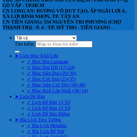
GÒ VẤP - TP.HCM
CN LONG AN: ĐƯỜNG VÕ DUY TẠO, ẤP NGÃI LỢI A,
XÃ LỢI BÌNH NHƠN, TP. TÂN AN
CN TIỀN GIANG: 554 NGUYỄN TRI PHƯƠNG (CHỢ
THẠNH TRỊ) - P. 4 - TP. MỸ THO - TIỀN GIANG
Tìm kiếm:
➤ Lịch Bloc Khổ Lớn
✓ Bloc Bìa Laminate
✓ Bloc Đại ĐB (17×24)
✓ Bloc Siêu Đại (20×30)
✓ Bloc Cực Đại (25×35)
✓ Bloc Siêu Cực Đại (30×40)
✓ Bloc Khổ Lớn Nhất (38×54)
➤ Lịch Để Bàn
✓ Lịch Để Bàn 13 Tờ
✓ Lịch Để Bàn 15 Tờ
✓ Lịch Để Bàn Đứng
➤ Bìa Lịch Treo Tường
✓ Bìa Lịch Metalize
✓ Bìa Lịch Bế Nổi