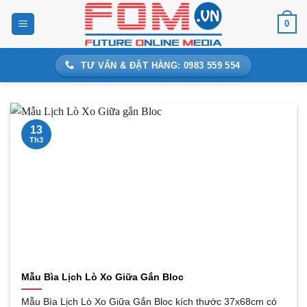
Bỏ
0
qua
nội
dung
TƯ VẤN & ĐẶT HÀNG: 0983 559 554
13
Th3
Mẫu Bìa Lịch Lò Xo Giữa Gắn Bloc
Mẫu Bìa Lịch Lò Xo Giữa Gắn Bloc kích thước 37x68cm có