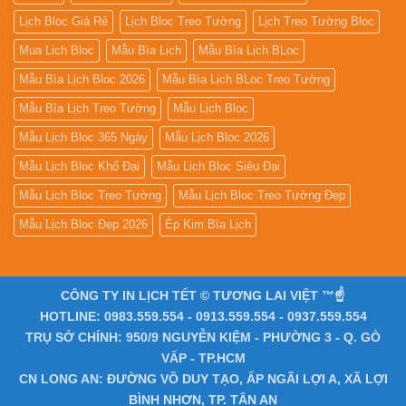
Lịch Bloc Giá Rẻ
Lịch Bloc Treo Tường
Lịch Treo Tường Bloc
Mua Lich Bloc
Mẫu Bìa Lịch
Mẫu Bìa Lịch BLoc
Mẫu Bìa Lịch Bloc 2026
Mẫu Bìa Lịch BLoc Treo Tường
Mẫu Bìa Lịch Treo Tường
Mẫu Lịch Bloc
Mẫu Lịch Bloc 365 Ngày
Mẫu Lịch Bloc 2026
Mẫu Lịch Bloc Khổ Đại
Mẫu Lịch Bloc Siêu Đại
Mẫu Lịch Bloc Treo Tường
Mẫu Lịch Bloc Treo Tường Đẹp
Mẫu Lịch Bloc Đẹp 2026
Ép Kim Bìa Lịch
CÔNG TY IN LỊCH TẾT © TƯƠNG LAI VIỆT ™☝️
HOTLINE: 0983.559.554 - 0913.559.554 - 0937.559.554
TRỤ SỞ CHÍNH: 950/9 NGUYỄN KIỆM - PHƯỜNG 3 - Q. GÒ
VẤP - TP.HCM
CN LONG AN: ĐƯỜNG VÕ DUY TẠO, ẤP NGÃI LỢI A, XÃ LỢI
BÌNH NHƠN, TP. TÂN AN