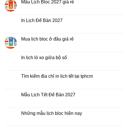
Lịch
luận
Mẫu Lịch Bloc 2027 giá rẻ
Tết
ở
2027
Bảng
Không
giá
có
In
bình
Lịch
luận
In Lịch Để Bàn 2027
Tết
ở
Mẫu
Không
Lịch
có
Bloc
bình
2027
luận
Mua lịch bloc ở đâu giá rẻ
giá
ở
rẻ
In
Không
Lịch
có
Để
bình
Bàn
luận
In lịch lò xo giữa bộ số
2027
ở
Mua
Không
lịch
có
bloc
bình
ở
luận
Tìm kiếm địa chỉ in lịch tết tại tphcm
đâu
ở
giá
In
Không
rẻ
lịch
có
lò
bình
xo
luận
Mẫu Lịch Tết Để Bàn 2027
giữa
ở
bộ
Tìm
Không
số
kiếm
có
địa
bình
chỉ
luận
Những mẫu lịch bloc hiện nay
in
ở
lịch
Mẫu
Không
tết
Lịch
có
tại
Tết
bình