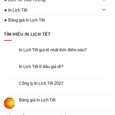
➤ In Lịch Tết
➤ Bảng giá In Lịch Tết
TÌM HIỂU IN LỊCH TẾT
In Lịch Tết giá rẻ nhất thời điểm nào?
Không
có
bình
luận
In Lịch Tết ở đâu giá rẻ?
ở
In
Không
Lịch
có
Tết
bình
giá
luận
Công ty In Lịch Tết 2027
rẻ
ở
nhất
In
Không
thời
Lịch
có
điểm
Tết
bình
nào?
ở
luận
Bảng giá In Lịch Tết
đâu
ở
giá
Công
Không
rẻ?
ty
có
In
bình