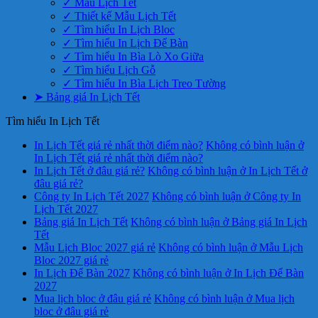
✓ Mẫu Lịch Tết
✓ Thiết kế Mẫu Lịch Tết
✓ Tìm hiểu In Lịch Bloc
✓ Tìm hiểu In Lịch Để Bàn
✓ Tìm hiểu In Bìa Lò Xo Giữa
✓ Tìm hiểu Lịch Gỗ
✓ Tìm hiểu In Bìa Lịch Treo Tường
➤ Bảng giá In Lịch Tết
Tìm hiểu In Lịch Tết
In Lịch Tết giá rẻ nhất thời điểm nào?
Không có bình luận
ở
In Lịch Tết giá rẻ nhất thời điểm nào?
In Lịch Tết ở đâu giá rẻ?
Không có bình luận
ở In Lịch Tết ở
đâu giá rẻ?
Công ty In Lịch Tết 2027
Không có bình luận
ở Công ty In
Lịch Tết 2027
Bảng giá In Lịch Tết
Không có bình luận
ở Bảng giá In Lịch
Tết
Mẫu Lịch Bloc 2027 giá rẻ
Không có bình luận
ở Mẫu Lịch
Bloc 2027 giá rẻ
In Lịch Để Bàn 2027
Không có bình luận
ở In Lịch Để Bàn
2027
Mua lịch bloc ở đâu giá rẻ
Không có bình luận
ở Mua lịch
bloc ở đâu giá rẻ