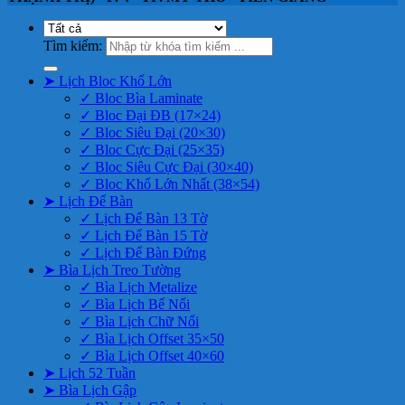
Tìm kiếm:
➤ Lịch Bloc Khổ Lớn
✓ Bloc Bìa Laminate
✓ Bloc Đại ĐB (17×24)
✓ Bloc Siêu Đại (20×30)
✓ Bloc Cực Đại (25×35)
✓ Bloc Siêu Cực Đại (30×40)
✓ Bloc Khổ Lớn Nhất (38×54)
➤ Lịch Để Bàn
✓ Lịch Để Bàn 13 Tờ
✓ Lịch Để Bàn 15 Tờ
✓ Lịch Để Bàn Đứng
➤ Bìa Lịch Treo Tường
✓ Bìa Lịch Metalize
✓ Bìa Lịch Bế Nổi
✓ Bìa Lịch Chữ Nổi
✓ Bìa Lịch Offset 35×50
✓ Bìa Lịch Offset 40×60
➤ Lịch 52 Tuần
➤ Bìa Lịch Gập