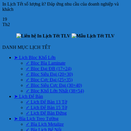
In Lịch Tết số lượng ít? Đáp ứng nhu cầu của doanh nghiệp và
khách
19
Th2
DANH MỤC LỊCH TẾT
➤ Lịch Bloc Khổ Lớn
✓ Bloc Bìa Laminate
✓ Bloc Đại ĐB (17×24)
✓ Bloc Siêu Đại (20×30)
✓ Bloc Cực Đại (25×35)
✓ Bloc Siêu Cực Đại (30×40)
✓ Bloc Khổ Lớn Nhất (38×54)
➤ Lịch Để Bàn
✓ Lịch Để Bàn 13 Tờ
✓ Lịch Để Bàn 15 Tờ
✓ Lịch Để Bàn Đứng
➤ Bìa Lịch Treo Tường
✓ Bìa Lịch Metalize
✓ Bìa Lịch Bế Nổi