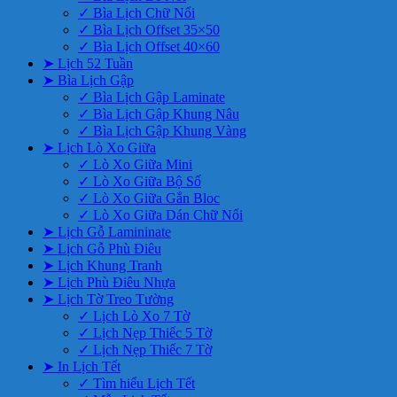
✓ Bìa Lịch Chữ Nổi
✓ Bìa Lịch Offset 35×50
✓ Bìa Lịch Offset 40×60
➤ Lịch 52 Tuần
➤ Bìa Lịch Gập
✓ Bìa Lịch Gập Laminate
✓ Bìa Lịch Gập Khung Nâu
✓ Bìa Lịch Gập Khung Vàng
➤ Lịch Lò Xo Giữa
✓ Lò Xo Giữa Mini
✓ Lò Xo Giữa Bộ Số
✓ Lò Xo Giữa Gắn Bloc
✓ Lò Xo Giữa Dán Chữ Nổi
➤ Lịch Gỗ Lamininate
➤ Lịch Gỗ Phù Điêu
➤ Lịch Khung Tranh
➤ Lịch Phù Điêu Nhựa
➤ Lịch Tờ Treo Tường
✓ Lịch Lò Xo 7 Tờ
✓ Lịch Nẹp Thiếc 5 Tờ
✓ Lịch Nẹp Thiếc 7 Tờ
➤ In Lịch Tết
✓ Tìm hiểu Lịch Tết