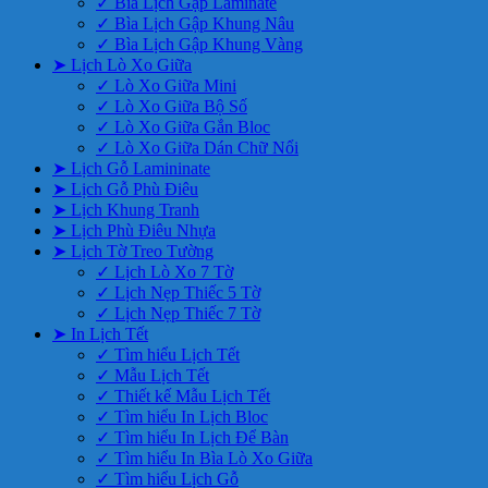
✓ Bìa Lịch Gập Laminate
✓ Bìa Lịch Gập Khung Nâu
✓ Bìa Lịch Gập Khung Vàng
➤ Lịch Lò Xo Giữa
✓ Lò Xo Giữa Mini
✓ Lò Xo Giữa Bộ Số
✓ Lò Xo Giữa Gắn Bloc
✓ Lò Xo Giữa Dán Chữ Nổi
➤ Lịch Gỗ Lamininate
➤ Lịch Gỗ Phù Điêu
➤ Lịch Khung Tranh
➤ Lịch Phù Điêu Nhựa
➤ Lịch Tờ Treo Tường
✓ Lịch Lò Xo 7 Tờ
✓ Lịch Nẹp Thiếc 5 Tờ
✓ Lịch Nẹp Thiếc 7 Tờ
➤ In Lịch Tết
✓ Tìm hiểu Lịch Tết
✓ Mẫu Lịch Tết
✓ Thiết kế Mẫu Lịch Tết
✓ Tìm hiểu In Lịch Bloc
✓ Tìm hiểu In Lịch Để Bàn
✓ Tìm hiểu In Bìa Lò Xo Giữa
✓ Tìm hiểu Lịch Gỗ