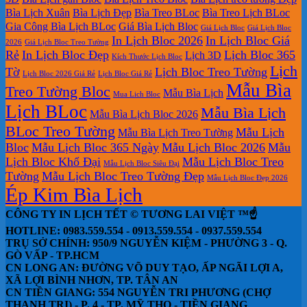
Bìa Lịch Xuân
Bìa Lịch Đẹp
Bìa Treo BLoc
Bìa Treo Lịch BLoc
Gia Công Bìa Lịch BLoc
Giá Bìa Lịch Bloc
Giá Lịch Bloc
Giá Lịch Bloc
In Lịch Bloc 2026
In Lịch Bloc Giá
2026
Giá Lịch Bloc Treo Tường
Rẻ
In Lịch Bloc Đẹp
Lịch Bloc 365
Lịch 3D
Kích Thước Lịch Bloc
Lịch
Tờ
Lịch Bloc Treo Tường
Lịch Bloc 2026 Giá Rẻ
Lịch Bloc Giá Rẻ
Mẫu Bìa
Treo Tường Bloc
Mẫu Bìa Lịch
Mua Lich Bloc
Lịch BLoc
Mẫu Bìa Lịch
Mẫu Bìa Lịch Bloc 2026
BLoc Treo Tường
Mẫu Lịch
Mẫu Bìa Lịch Treo Tường
Bloc
Mẫu Lịch Bloc 365 Ngày
Mẫu Lịch Bloc 2026
Mẫu
Lịch Bloc Khổ Đại
Mẫu Lịch Bloc Treo
Mẫu Lịch Bloc Siêu Đại
Tường
Mẫu Lịch Bloc Treo Tường Đẹp
Mẫu Lịch Bloc Đẹp 2026
Ép Kim Bìa Lịch
CÔNG TY IN LỊCH TẾT © TƯƠNG LAI VIỆT ™☝️
HOTLINE: 0983.559.554 - 0913.559.554 - 0937.559.554
TRỤ SỞ CHÍNH: 950/9 NGUYỄN KIỆM - PHƯỜNG 3 - Q.
GÒ VẤP - TP.HCM
CN LONG AN: ĐƯỜNG VÕ DUY TẠO, ẤP NGÃI LỢI A,
XÃ LỢI BÌNH NHƠN, TP. TÂN AN
CN TIỀN GIANG: 554 NGUYỄN TRI PHƯƠNG (CHỢ
THẠNH TRỊ) - P. 4 - TP. MỸ THO - TIỀN GIANG