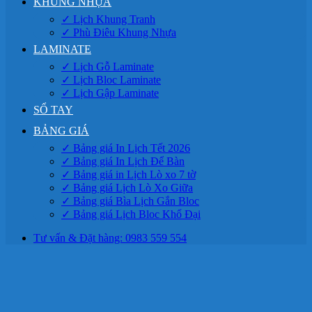
KHUNG NHỰA
✓ Lịch Khung Tranh
✓ Phù Điêu Khung Nhựa
LAMINATE
✓ Lịch Gỗ Laminate
✓ Lịch Bloc Laminate
✓ Lịch Gập Laminate
SỔ TAY
BẢNG GIÁ
✓ Bảng giá In Lịch Tết 2026
✓ Bảng giá In Lịch Để Bàn
✓ Bảng giá in Lịch Lò xo 7 tờ
✓ Bảng giá Lịch Lò Xo Giữa
✓ Bảng giá Bìa Lịch Gắn Bloc
✓ Bảng giá Lịch Bloc Khổ Đại
Tư vấn & Đặt hàng: 0983 559 554