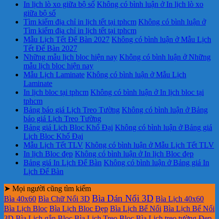
In lịch lò xo giữa bộ số
Không có bình luận
ở In lịch lò xo
giữa bộ số
Tìm kiếm địa chỉ in lịch tết tại tphcm
Không có bình luận
ở
Tìm kiếm địa chỉ in lịch tết tại tphcm
Mẫu Lịch Tết Để Bàn 2027
Không có bình luận
ở Mẫu Lịch
Tết Để Bàn 2027
Những mẫu lịch bloc hiện nay
Không có bình luận
ở Những
mẫu lịch bloc hiện nay
Mẫu Lịch Laminate
Không có bình luận
ở Mẫu Lịch
Laminate
In lịch bloc tại tphcm
Không có bình luận
ở In lịch bloc tại
tphcm
Bảng báo giá Lịch Treo Tường
Không có bình luận
ở Bảng
báo giá Lịch Treo Tường
Bảng giá Lịch Bloc Khổ Đại
Không có bình luận
ở Bảng giá
Lịch Bloc Khổ Đại
Mẫu Lịch Tết TLV
Không có bình luận
ở Mẫu Lịch Tết TLV
In lịch Bloc đẹp
Không có bình luận
ở In lịch Bloc đẹp
Bảng giá In Lịch Để Bàn
Không có bình luận
ở Bảng giá In
Lịch Để Bàn
➤ Mọi người cũng tìm kiếm
Bìa Dán Nổi 3D
Bìa 40x60
Bìa Chữ Nổi 3D
Bìa Lịch 40x60
Bìa Lịch Bloc
Bìa Lịch Bloc Đẹp
Bìa Lịch Bế Nổi
Bìa Lịch Bế Nổi
3D
Bìa Lịch gắn Bloc
Bìa Lịch Treo Bloc
Bìa Lịch treo tường Đẹp