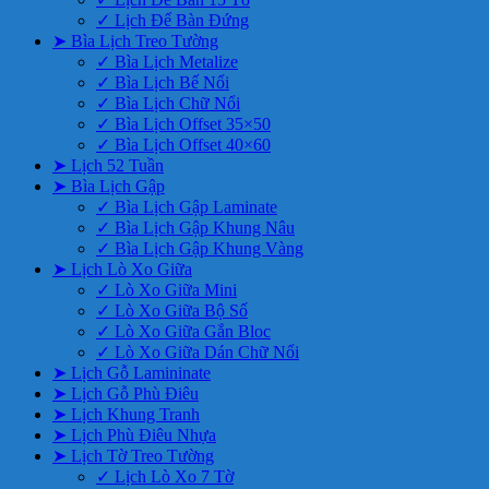
✓ Lịch Để Bàn Đứng
➤ Bìa Lịch Treo Tường
✓ Bìa Lịch Metalize
✓ Bìa Lịch Bế Nổi
✓ Bìa Lịch Chữ Nổi
✓ Bìa Lịch Offset 35×50
✓ Bìa Lịch Offset 40×60
➤ Lịch 52 Tuần
➤ Bìa Lịch Gập
✓ Bìa Lịch Gập Laminate
✓ Bìa Lịch Gập Khung Nâu
✓ Bìa Lịch Gập Khung Vàng
➤ Lịch Lò Xo Giữa
✓ Lò Xo Giữa Mini
✓ Lò Xo Giữa Bộ Số
✓ Lò Xo Giữa Gắn Bloc
✓ Lò Xo Giữa Dán Chữ Nổi
➤ Lịch Gỗ Lamininate
➤ Lịch Gỗ Phù Điêu
➤ Lịch Khung Tranh
➤ Lịch Phù Điêu Nhựa
➤ Lịch Tờ Treo Tường
✓ Lịch Lò Xo 7 Tờ