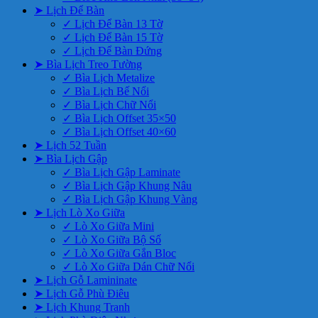
➤ Lịch Để Bàn
✓ Lịch Để Bàn 13 Tờ
✓ Lịch Để Bàn 15 Tờ
✓ Lịch Để Bàn Đứng
➤ Bìa Lịch Treo Tường
✓ Bìa Lịch Metalize
✓ Bìa Lịch Bế Nổi
✓ Bìa Lịch Chữ Nổi
✓ Bìa Lịch Offset 35×50
✓ Bìa Lịch Offset 40×60
➤ Lịch 52 Tuần
➤ Bìa Lịch Gập
✓ Bìa Lịch Gập Laminate
✓ Bìa Lịch Gập Khung Nâu
✓ Bìa Lịch Gập Khung Vàng
➤ Lịch Lò Xo Giữa
✓ Lò Xo Giữa Mini
✓ Lò Xo Giữa Bộ Số
✓ Lò Xo Giữa Gắn Bloc
✓ Lò Xo Giữa Dán Chữ Nổi
➤ Lịch Gỗ Lamininate
➤ Lịch Gỗ Phù Điêu
➤ Lịch Khung Tranh