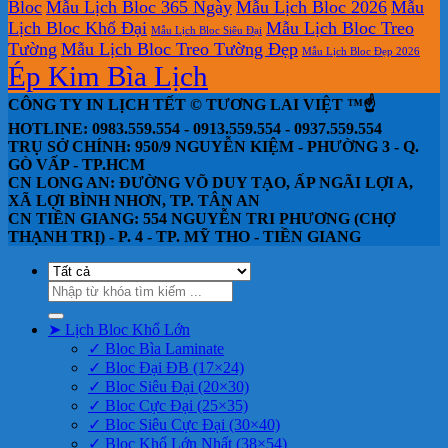
Bloc
Mẫu Lịch Bloc 365 Ngày
Mẫu Lịch Bloc 2026
Mẫu
Lịch Bloc Khổ Đại
Mẫu Lịch Bloc Treo
Mẫu Lịch Bloc Siêu Đại
Tường
Mẫu Lịch Bloc Treo Tường Đẹp
Mẫu Lịch Bloc Đẹp 2026
Ép Kim Bìa Lịch
CÔNG TY IN LỊCH TẾT © TƯƠNG LAI VIỆT ™☝️
HOTLINE: 0983.559.554 - 0913.559.554 - 0937.559.554
TRỤ SỞ CHÍNH: 950/9 NGUYỄN KIỆM - PHƯỜNG 3 - Q.
GÒ VẤP - TP.HCM
CN LONG AN: ĐƯỜNG VÕ DUY TẠO, ẤP NGÃI LỢI A,
XÃ LỢI BÌNH NHƠN, TP. TÂN AN
CN TIỀN GIANG: 554 NGUYỄN TRI PHƯƠNG (CHỢ
THẠNH TRỊ) - P. 4 - TP. MỸ THO - TIỀN GIANG
Tìm
kiếm:
➤ Lịch Bloc Khổ Lớn
✓ Bloc Bìa Laminate
✓ Bloc Đại ĐB (17×24)
✓ Bloc Siêu Đại (20×30)
✓ Bloc Cực Đại (25×35)
✓ Bloc Siêu Cực Đại (30×40)
✓ Bloc Khổ Lớn Nhất (38×54)