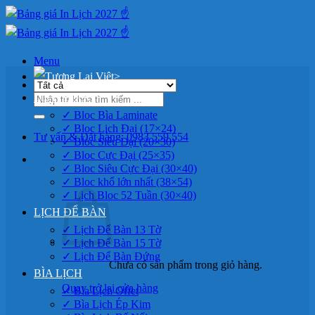
Bỏ
qua
nội
dung
Menu
>
Tìm
LỊCH BLOC
kiếm:
✓ Bloc Bìa Laminate
✓ Bloc Lịch Đại (17×24)
Tư vấn & Đặt hàng: 0983 559 554
✓ Bloc Siêu Đại (20×30)
✓ Bloc Cực Đại (25×35)
0
✓ Bloc Siêu Cực Đại (30×40)
✓ Bloc khổ lớn nhất (38×54)
✓ Lịch Bloc 52 Tuần (30×40)
LỊCH ĐỂ BÀN
✓ Lịch Để Bàn 13 Tờ
✓ Lịch Để Bàn 15 Tờ
✓ Lịch Để Bàn Đứng
Chưa có sản phẩm trong giỏ hàng.
BÌA LỊCH
Quay trở lại cửa hàng
✓ Bìa Lịch Offet
✓ Bìa Lịch Ép Kim