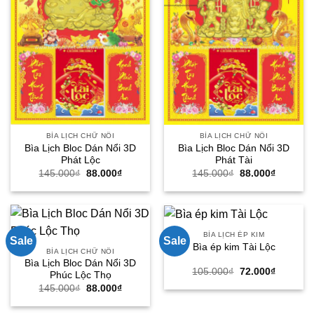
BÌA LỊCH CHỮ NỔI
BÌA LỊCH CHỮ NỔI
Bìa Lịch Bloc Dán Nổi 3D
Bìa Lịch Bloc Dán Nổi 3D
Phát Lộc
Phát Tài
Giá
Giá
Giá
Giá
145.000
₫
88.000
₫
145.000
₫
88.000
₫
gốc
hiện
gốc
hiện
là:
tại
là:
tại
145.000₫.
là:
145.000₫.
là:
88.000₫.
88.000₫.
BÌA LỊCH ÉP KIM
Sale
Sale
Bìa ép kim Tài Lộc
BÌA LỊCH CHỮ NỔI
Bìa Lịch Bloc Dán Nổi 3D
Giá
Giá
105.000
₫
72.000
₫
Phúc Lộc Thọ
gốc
hiện
Giá
Giá
145.000
₫
88.000
₫
là:
tại
gốc
hiện
105.000₫.
là:
là:
tại
72.000₫.