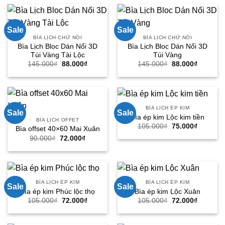
145.000₫.
là:
88.000₫.
Sale
Sale
BÌA LỊCH CHỮ NỔI
BÌA LỊCH CHỮ NỔI
Bìa Lịch Bloc Dán Nổi 3D
Bìa Lịch Bloc Dán Nổi 3D
Túi Vàng Tài Lộc
Túi Vàng
Giá
Giá
Giá
Giá
145.000
₫
88.000
₫
145.000
₫
88.000
₫
gốc
hiện
gốc
hiện
là:
tại
là:
tại
145.000₫.
là:
145.000₫.
là:
88.000₫.
88.000₫.
BÌA LỊCH ÉP KIM
Sale
Sale
Bìa ép kim Lộc kim tiền
BÌA LỊCH OFFET
Giá
Giá
105.000
₫
75.000
₫
Bìa offset 40×60 Mai Xuân
gốc
hiện
Giá
Giá
90.000
₫
72.000
₫
là:
tại
gốc
hiện
105.000₫.
là:
là:
tại
75.000₫.
90.000₫.
là:
72.000₫.
BÌA LỊCH ÉP KIM
BÌA LỊCH ÉP KIM
Sale
Sale
Bìa ép kim Phúc lộc thọ
Bìa ép kim Lộc Xuân
Giá
Giá
Giá
Giá
105.000
₫
72.000
₫
105.000
₫
72.000
₫
gốc
hiện
gốc
hiện
là:
tại
là:
tại
105.000₫.
là:
105.000₫.
là: