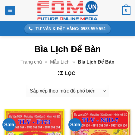
Bỏ
0
qua
nội
dung
TƯ VẤN & ĐẶT HÀNG: 0983 559 554
Bìa Lịch Để Bàn
Trang chủ
»
Mẫu Lịch
»
Bìa Lịch Để Bàn
LỌC
Sale
Sale