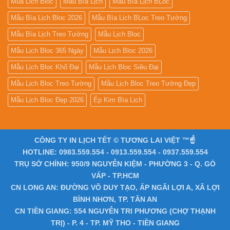
Mua Lich Bloc
Mẫu Bìa Lịch
Mẫu Bìa Lịch BLoc
Mẫu Bìa Lịch Bloc 2026
Mẫu Bìa Lịch BLoc Treo Tường
Mẫu Bìa Lịch Treo Tường
Mẫu Lịch Bloc
Mẫu Lịch Bloc 365 Ngày
Mẫu Lịch Bloc 2026
Mẫu Lịch Bloc Khổ Đại
Mẫu Lịch Bloc Siêu Đại
Mẫu Lịch Bloc Treo Tường
Mẫu Lịch Bloc Treo Tường Đẹp
Mẫu Lịch Bloc Đẹp 2026
Ép Kim Bìa Lịch
CÔNG TY IN LỊCH TẾT © TƯƠNG LAI VIỆT ™☝️
HOTLINE: 0983.559.554 - 0913.559.554 - 0937.559.554
TRỤ SỞ CHÍNH: 950/9 NGUYỄN KIỆM - PHƯỜNG 3 - Q. GÒ
VẤP - TP.HCM
CN LONG AN: ĐƯỜNG VÕ DUY TẠO, ẤP NGÃI LỢI A, XÃ LỢI
BÌNH NHƠN, TP. TÂN AN
CN TIỀN GIANG: 554 NGUYỄN TRI PHƯƠNG (CHỢ THẠNH
TRỊ) - P. 4 - TP. MỸ THO - TIỀN GIANG