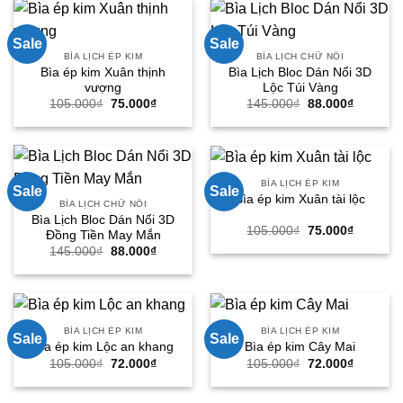
72.000₫.
72.000₫.
Sale
Sale
BÌA LỊCH ÉP KIM
BÌA LỊCH CHỮ NỔI
Bìa ép kim Xuân thịnh
Bìa Lịch Bloc Dán Nổi 3D
vượng
Lộc Túi Vàng
Giá
Giá
Giá
Giá
105.000
₫
75.000
₫
145.000
₫
88.000
₫
gốc
hiện
gốc
hiện
là:
tại
là:
tại
105.000₫.
là:
145.000₫.
là:
75.000₫.
88.000₫.
BÌA LỊCH ÉP KIM
Sale
Sale
Bìa ép kim Xuân tài lộc
BÌA LỊCH CHỮ NỔI
Bìa Lịch Bloc Dán Nổi 3D
Giá
Giá
105.000
₫
75.000
₫
Đồng Tiền May Mắn
gốc
hiện
Giá
Giá
145.000
₫
88.000
₫
là:
tại
gốc
hiện
105.000₫.
là:
là:
tại
75.000₫.
145.000₫.
là:
88.000₫.
BÌA LỊCH ÉP KIM
BÌA LỊCH ÉP KIM
Sale
Sale
Bìa ép kim Lộc an khang
Bìa ép kim Cây Mai
Giá
Giá
Giá
Giá
105.000
₫
72.000
₫
105.000
₫
72.000
₫
gốc
hiện
gốc
hiện
là:
tại
là:
tại
105.000₫.
là:
105.000₫.
là: