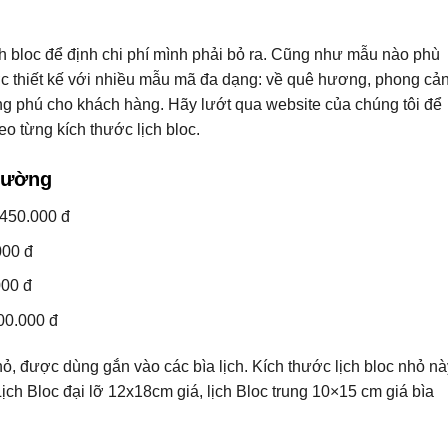
 bloc để định chi phí mình phải bỏ ra. Cũng như mẫu nào phù
c thiết kế với nhiều mẫu mã đa dạng: về quê hương, phong cản
 phú cho khách hàng. Hãy lướt qua website của chúng tôi để
o từng kích thước lịch bloc.
trường
 450.000 đ
000 đ
000 đ
200.000 đ
nhỏ, được dùng gắn vào các bìa lịch. Kích thước lịch bloc nhỏ nà
Lịch Bloc đại lỡ 12x18cm giá, lịch Bloc trung 10×15 cm giá bìa