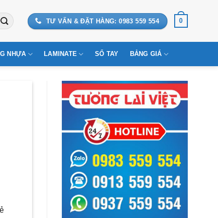
0
TƯ VẤN & ĐẶT HÀNG: 0983 559 554
G NHỰA
LAMINATE
SỔ TAY
BẢNG GIÁ
vẻ