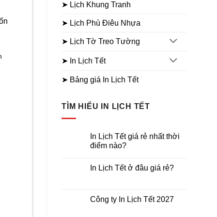
➤ Lịch Khung Tranh
i
:
45.000₫.
➤ Lịch Phù Điêu Nhựa
➤ Lịch Tờ Treo Tường
n
➤ In Lịch Tết
á
➤ Bảng giá In Lịch Tết
n
000₫.
TÌM HIỂU IN LỊCH TẾT
In Lịch Tết giá rẻ nhất thời
điểm nào?
Không
có
In Lịch Tết ở đâu giá rẻ?
bình
luận
Không
ở
có
In
bình
Lịch
luận
Công ty In Lịch Tết 2027
Tết
ở
giá
In
Không
rẻ
Lịch
có