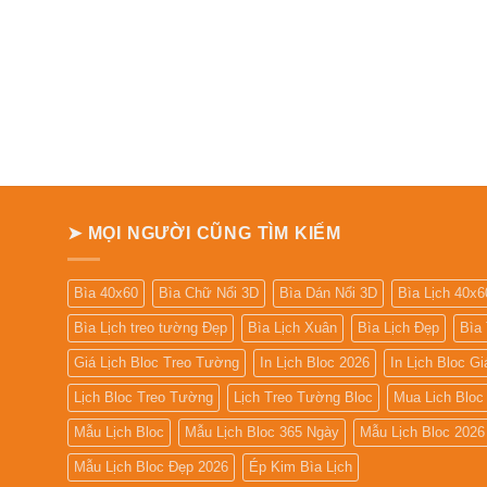
➤ MỌI NGƯỜI CŨNG TÌM KIẾM
Bìa 40x60
Bìa Chữ Nổi 3D
Bìa Dán Nổi 3D
Bìa Lịch 40x6
Bìa Lịch treo tường Đẹp
Bìa Lịch Xuân
Bìa Lịch Đẹp
Bìa
Giá Lịch Bloc Treo Tường
In Lịch Bloc 2026
In Lịch Bloc G
Lịch Bloc Treo Tường
Lịch Treo Tường Bloc
Mua Lich Bloc
Mẫu Lịch Bloc
Mẫu Lịch Bloc 365 Ngày
Mẫu Lịch Bloc 2026
Mẫu Lịch Bloc Đẹp 2026
Ép Kim Bìa Lịch