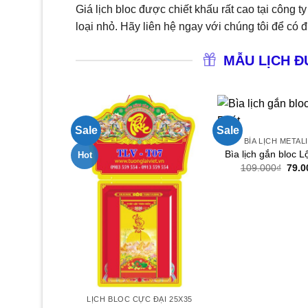
Giá lịch bloc được chiết khấu rất cao tại công t
loại nhỏ. Hãy liên hệ ngay với chúng tôi để có 
MẪU LỊCH Đ
Sale
Sale
BÌA LỊCH METAL
Bìa lịch gắn bloc L
Hot
Giá
109.000
₫
79.0
gốc
là:
109.
LỊCH BLOC CỰC ĐẠI 25X35