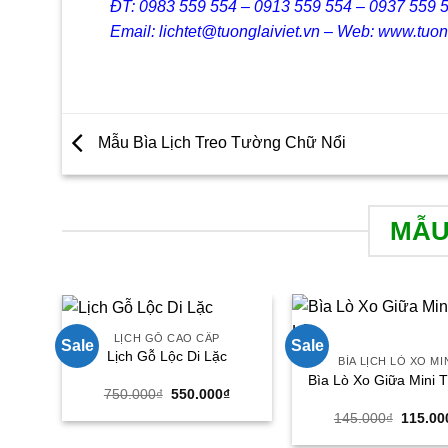
ĐT: 0983 559 554 – 0913 559 554 – 0937 559 
Email: lichtet@tuonglaiviet.vn – Web: www.tuon
Mẫu Bìa Lịch Treo Tường Chữ Nổi
MẪU
LỊCH GỖ CAO CẤP
Sale
Sale
Lịch Gỗ Lộc Di Lặc
BÌA LỊCH LÒ XO MI
Bìa Lò Xo Giữa Mini T
Giá
Giá
750.000
₫
550.000
₫
gốc
hiện
Giá
145.000
₫
115.00
là:
tại
gốc
750.000₫.
là:
là: