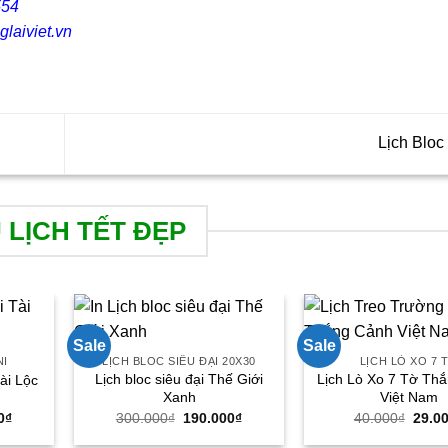
554
glaiviet.vn
Lịch Blo
 LỊCH TẾT ĐẸP
Sale
Sale
NI
LỊCH BLOC SIÊU ĐẠI 20X30
LỊCH LÒ XO 7 
Lịch bloc siêu đại Thế Giới
Lịch Lò Xo 7 Tờ Th
ài Lộc
Xanh
Việt Nam
Giá
Giá
Giá
Giá
0
₫
300.000
₫
190.000
₫
40.000
₫
29.0
hiện
gốc
hiện
gốc
tại
là:
tại
là: