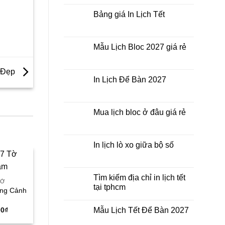
nhất
Tết
bình
thời
ở
luận
Bảng giá In Lịch Tết
điểm
đâu
ở
nào?
giá
Công
Không
rẻ?
ty
có
In
bình
Lịch
luận
Mẫu Lịch Bloc 2027 giá rẻ
Tết
ở
2027
Bảng
Không
giá
có
In
bình
c Đẹp
Lịch
luận
In Lịch Để Bàn 2027
Tết
ở
Mẫu
Không
Lịch
có
Bloc
bình
2027
luận
Mua lịch bloc ở đâu giá rẻ
giá
ở
rẻ
In
Không
Lịch
có
Để
bình
Bàn
luận
In lịch lò xo giữa bộ số
2027
ở
Mua
Không
lịch
có
bloc
bình
Sale
Sale
ở
luận
Tìm kiếm địa chỉ in lịch tết
đâu
ở
TỜ
tại tphcm
giá
In
ắng Cảnh
rẻ
lịch
Không
lò
có
xo
Giá
00
₫
Mẫu Lịch Tết Để Bàn 2027
bình
giữa
hiện
luận
bộ
Không
tại
ở