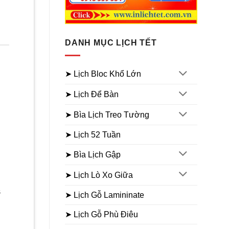
DANH MỤC LỊCH TẾT
➤ Lịch Bloc Khổ Lớn
➤ Lịch Để Bàn
➤ Bìa Lịch Treo Tường
á
➤ Lịch 52 Tuần
n
➤ Bìa Lịch Gập
000₫.
➤ Lịch Lò Xo Giữa
5
➤ Lịch Gỗ Lamininate
n
➤ Lịch Gỗ Phù Điêu
iá
iện