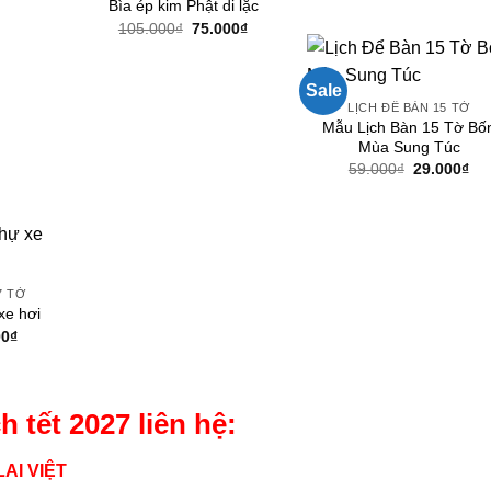
Bìa ép kim Phật di lặc
là:
tạ
Giá
Giá
400.000₫.
là
105.000
₫
75.000
₫
gốc
hiện
2
là:
tại
105.000₫.
là:
75.000₫.
Sale
LỊCH ĐỂ BÀN 15 TỜ
Mẫu Lịch Bàn 15 Tờ Bố
Mùa Sung Túc
Giá
Gi
59.000
₫
29.000
₫
gốc
hiệ
là:
tại
59.000₫.
là:
29.
7 TỜ
 xe hơi
Giá
00
₫
hiện
tại
0₫.
là:
26.000₫.
 tết 2027 liên hệ:
AI VIỆT