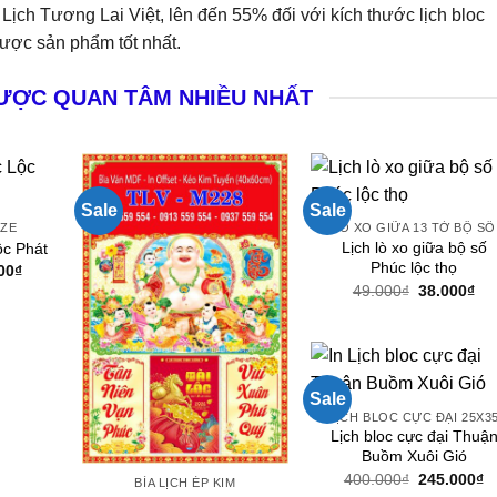
y Lịch Tương Lai Việt, lên đến 55% đối với kích thước lịch bloc
được sản phẩm tốt nhất.
ƯỢC QUAN TÂM NHIỀU NHẤT
Sale
Sale
IZE
LÒ XO GIỮA 13 TỜ BỘ SỐ
Lịch lò xo giữa bộ số
ộc Phát
Phúc lộc thọ
Giá
00
₫
hiện
Giá
Gi
49.000
₫
38.000
₫
tại
gốc
hiệ
000₫.
là:
là:
tại
79.000₫.
49.000₫.
là:
38.
Sale
LỊCH BLOC CỰC ĐẠI 25X3
Lịch bloc cực đại Thuậ
Buồm Xuôi Gió
Giá
G
400.000
₫
245.000
₫
BÌA LỊCH ÉP KIM
gốc
h