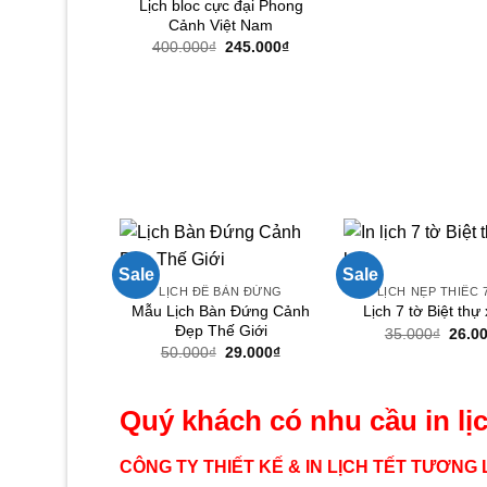
Lịch bloc cực đại Phong
Cảnh Việt Nam
Giá
Giá
400.000
₫
245.000
₫
gốc
hiện
là:
tại
400.000₫.
là:
245.000₫.
Sale
Sale
LỊCH ĐỂ BÀN ĐỨNG
LỊCH NẸP THIẾC 
Mẫu Lịch Bàn Đứng Cảnh
Lịch 7 tờ Biệt thự
Đẹp Thế Giới
Giá
35.000
₫
26.0
gốc
Giá
Giá
50.000
₫
29.000
₫
là:
gốc
hiện
35.00
là:
tại
50.000₫.
là:
29.000₫.
Quý khách có nhu cầu in lịch
CÔNG TY THIẾT KẾ & IN LỊCH TẾT TƯƠNG L