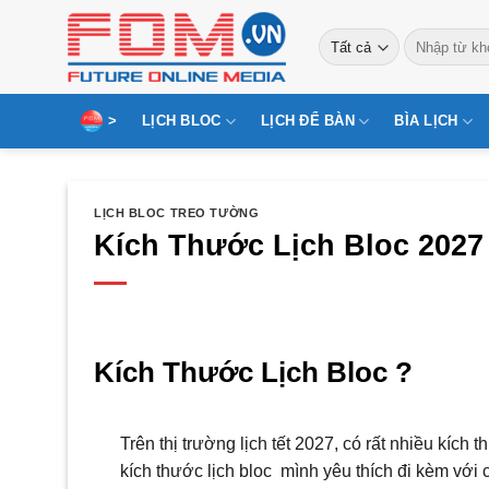
Bỏ
Tìm
qua
kiếm:
nội
dung
>
LỊCH BLOC
LỊCH ĐỂ BÀN
BÌA LỊCH
LỊCH BLOC TREO TƯỜNG
Kích Thước Lịch Bloc 2027
Kích Thước Lịch Bloc ?
Trên thị trường lịch tết 2027, có rất nhiều kích
kích thước lịch bloc mình yêu thích đi kèm với