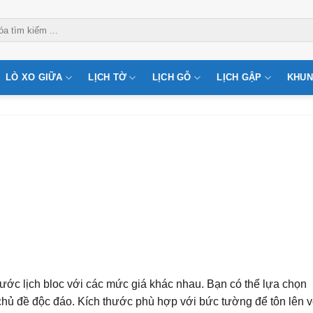
LÒ XO GIỮA
LỊCH TỜ
LỊCH GỖ
LỊCH GẬP
KHUN
 thước lịch bloc với các mức giá khác nhau. Bạn có thể lựa chọn
 chủ đề độc đáo. Kích thước phù hợp với bức tường để tôn lên 