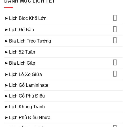
DANH MỤC LỊCH TẾT
➤ Lịch Bloc Khổ Lớn
➤ Lịch Để Bàn
➤ Bìa Lịch Treo Tường
➤ Lịch 52 Tuần
➤ Bìa Lịch Gập
➤ Lịch Lò Xo Giữa
➤ Lịch Gỗ Lamininate
➤ Lịch Gỗ Phù Điêu
➤ Lịch Khung Tranh
➤ Lịch Phù Điêu Nhựa