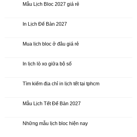
Lịch
luận
Mẫu Lịch Bloc 2027 giá rẻ
Tết
ở
2027
Bảng
Không
giá
có
In
bình
Lịch
luận
In Lịch Để Bàn 2027
Tết
ở
Mẫu
Không
Lịch
có
Bloc
bình
2027
luận
Mua lịch bloc ở đâu giá rẻ
giá
ở
rẻ
In
Không
Lịch
có
Để
bình
Bàn
luận
In lịch lò xo giữa bộ số
2027
ở
Mua
Không
lịch
có
bloc
bình
ở
luận
Tìm kiếm địa chỉ in lịch tết tại tphcm
đâu
ở
giá
In
Không
rẻ
lịch
có
lò
bình
xo
luận
Mẫu Lịch Tết Để Bàn 2027
giữa
ở
bộ
Tìm
Không
số
kiếm
có
địa
bình
chỉ
luận
Những mẫu lịch bloc hiện nay
in
ở
lịch
Mẫu
Không
tết
Lịch
có