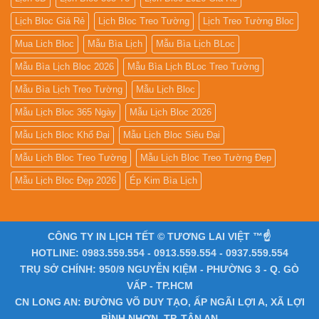
Lịch Bloc Giá Rẻ
Lịch Bloc Treo Tường
Lịch Treo Tường Bloc
Mua Lich Bloc
Mẫu Bìa Lịch
Mẫu Bìa Lịch BLoc
Mẫu Bìa Lịch Bloc 2026
Mẫu Bìa Lịch BLoc Treo Tường
Mẫu Bìa Lịch Treo Tường
Mẫu Lịch Bloc
Mẫu Lịch Bloc 365 Ngày
Mẫu Lịch Bloc 2026
Mẫu Lịch Bloc Khổ Đại
Mẫu Lịch Bloc Siêu Đại
Mẫu Lịch Bloc Treo Tường
Mẫu Lịch Bloc Treo Tường Đẹp
Mẫu Lịch Bloc Đẹp 2026
Ép Kim Bìa Lịch
CÔNG TY IN LỊCH TẾT © TƯƠNG LAI VIỆT ™☝️
HOTLINE: 0983.559.554 - 0913.559.554 - 0937.559.554
TRỤ SỞ CHÍNH: 950/9 NGUYỄN KIỆM - PHƯỜNG 3 - Q. GÒ
VẤP - TP.HCM
CN LONG AN: ĐƯỜNG VÕ DUY TẠO, ẤP NGÃI LỢI A, XÃ LỢI
BÌNH NHƠN, TP. TÂN AN