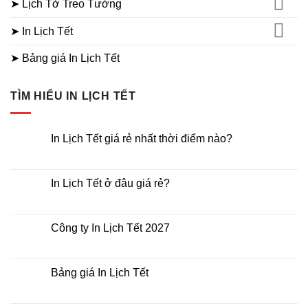
➤ Lịch Tờ Treo Tường
➤ In Lịch Tết
➤ Bảng giá In Lịch Tết
TÌM HIỂU IN LỊCH TẾT
In Lịch Tết giá rẻ nhất thời điểm nào?
Không
có
bình
luận
In Lịch Tết ở đâu giá rẻ?
ở
In
Không
Lịch
có
Tết
bình
giá
luận
Công ty In Lịch Tết 2027
rẻ
ở
nhất
In
Không
thời
Lịch
có
điểm
Tết
bình
nào?
ở
luận
Bảng giá In Lịch Tết
đâu
ở
giá
Công
Không
rẻ?
ty
có
In
bình