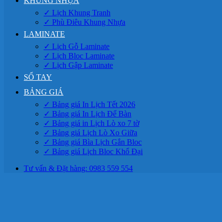
KHUNG NHỰA
✓ Lịch Khung Tranh
✓ Phù Điêu Khung Nhựa
LAMINATE
✓ Lịch Gỗ Laminate
✓ Lịch Bloc Laminate
✓ Lịch Gập Laminate
SỔ TAY
BẢNG GIÁ
✓ Bảng giá In Lịch Tết 2026
✓ Bảng giá In Lịch Để Bàn
✓ Bảng giá in Lịch Lò xo 7 tờ
✓ Bảng giá Lịch Lò Xo Giữa
✓ Bảng giá Bìa Lịch Gắn Bloc
✓ Bảng giá Lịch Bloc Khổ Đại
Tư vấn & Đặt hàng: 0983 559 554