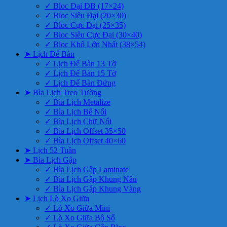
✓ Bloc Đại ĐB (17×24)
✓ Bloc Siêu Đại (20×30)
✓ Bloc Cực Đại (25×35)
✓ Bloc Siêu Cực Đại (30×40)
✓ Bloc Khổ Lớn Nhất (38×54)
➤ Lịch Để Bàn
✓ Lịch Để Bàn 13 Tờ
✓ Lịch Để Bàn 15 Tờ
✓ Lịch Để Bàn Đứng
➤ Bìa Lịch Treo Tường
✓ Bìa Lịch Metalize
✓ Bìa Lịch Bế Nổi
✓ Bìa Lịch Chữ Nổi
✓ Bìa Lịch Offset 35×50
✓ Bìa Lịch Offset 40×60
➤ Lịch 52 Tuần
➤ Bìa Lịch Gập
✓ Bìa Lịch Gập Laminate
✓ Bìa Lịch Gập Khung Nâu
✓ Bìa Lịch Gập Khung Vàng
➤ Lịch Lò Xo Giữa
✓ Lò Xo Giữa Mini
✓ Lò Xo Giữa Bộ Số