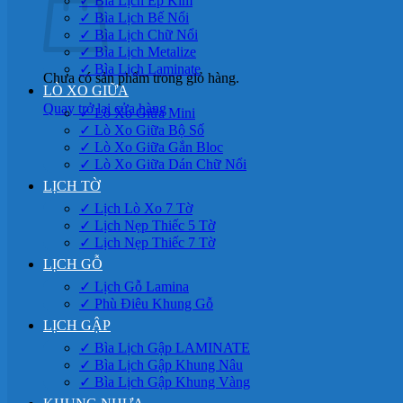
✓ Bìa Lịch Ép Kim
✓ Bìa Lịch Bế Nổi
✓ Bìa Lịch Chữ Nổi
✓ Bìa Lịch Metalize
✓ Bìa Lịch Laminate
Chưa có sản phẩm trong giỏ hàng.
LÒ XO GIỮA
Quay trở lại cửa hàng
✓ Lò Xo Giữa Mini
✓ Lò Xo Giữa Bộ Số
✓ Lò Xo Giữa Gắn Bloc
✓ Lò Xo Giữa Dán Chữ Nổi
LỊCH TỜ
✓ Lịch Lò Xo 7 Tờ
✓ Lịch Nẹp Thiếc 5 Tờ
✓ Lịch Nẹp Thiếc 7 Tờ
LỊCH GỖ
✓ Lịch Gỗ Lamina
✓ Phù Điêu Khung Gỗ
LỊCH GẬP
✓ Bìa Lịch Gập LAMINATE
✓ Bìa Lịch Gập Khung Nâu
✓ Bìa Lịch Gập Khung Vàng