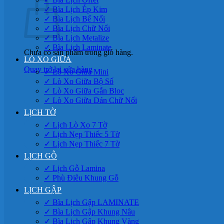
✓ Bìa Lịch Ép Kim
✓ Bìa Lịch Bế Nổi
✓ Bìa Lịch Chữ Nổi
✓ Bìa Lịch Metalize
✓ Bìa Lịch Laminate
Chưa có sản phẩm trong giỏ hàng.
LÒ XO GIỮA
Quay trở lại cửa hàng
✓ Lò Xo Giữa Mini
✓ Lò Xo Giữa Bộ Số
✓ Lò Xo Giữa Gắn Bloc
✓ Lò Xo Giữa Dán Chữ Nổi
LỊCH TỜ
✓ Lịch Lò Xo 7 Tờ
✓ Lịch Nẹp Thiếc 5 Tờ
✓ Lịch Nẹp Thiếc 7 Tờ
LỊCH GỖ
✓ Lịch Gỗ Lamina
✓ Phù Điêu Khung Gỗ
LỊCH GẬP
✓ Bìa Lịch Gập LAMINATE
✓ Bìa Lịch Gập Khung Nâu
✓ Bìa Lịch Gập Khung Vàng