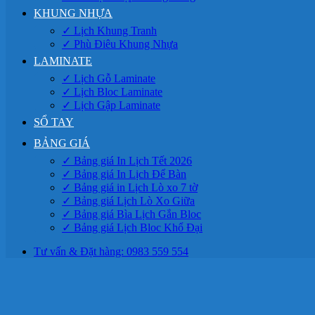
KHUNG NHỰA
✓ Lịch Khung Tranh
✓ Phù Điêu Khung Nhựa
LAMINATE
✓ Lịch Gỗ Laminate
✓ Lịch Bloc Laminate
✓ Lịch Gập Laminate
SỔ TAY
BẢNG GIÁ
✓ Bảng giá In Lịch Tết 2026
✓ Bảng giá In Lịch Để Bàn
✓ Bảng giá in Lịch Lò xo 7 tờ
✓ Bảng giá Lịch Lò Xo Giữa
✓ Bảng giá Bìa Lịch Gắn Bloc
✓ Bảng giá Lịch Bloc Khổ Đại
Tư vấn & Đặt hàng: 0983 559 554