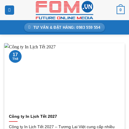
Bỏ
0
qua
nội
dung
TƯ VẤN & ĐẶT HÀNG: 0983 559 554
17
Th8
Công ty In Lịch Tết 2027
Công ty In Lịch Tết 2027 – Tương Lai Việt cung cấp nhiều