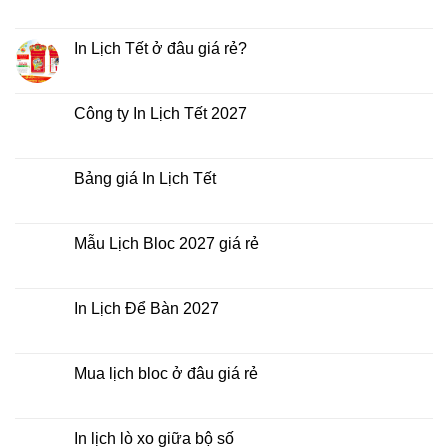
Không
có
bình
luận
In Lịch Tết ở đâu giá rẻ?
ở
In
Không
Lịch
có
Tết
bình
giá
luận
Công ty In Lịch Tết 2027
rẻ
ở
nhất
In
Không
thời
Lịch
có
điểm
Tết
bình
nào?
ở
luận
Bảng giá In Lịch Tết
đâu
ở
giá
Công
Không
rẻ?
ty
có
In
bình
Lịch
luận
Mẫu Lịch Bloc 2027 giá rẻ
Tết
ở
2027
Bảng
Không
giá
có
In
bình
Lịch
luận
In Lịch Để Bàn 2027
Tết
ở
Mẫu
Không
Lịch
có
Bloc
bình
2027
luận
Mua lịch bloc ở đâu giá rẻ
giá
ở
rẻ
In
Không
Lịch
có
Để
bình
Bàn
luận
In lịch lò xo giữa bộ số
2027
ở