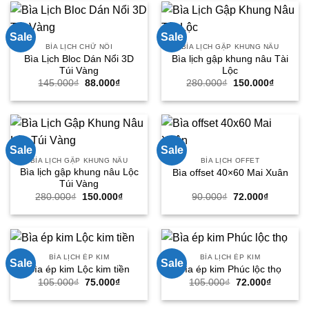
88.000₫.
Sale
Sale
BÌA LỊCH CHỮ NỔI
BÌA LỊCH GẬP KHUNG NÂU
Bìa Lịch Bloc Dán Nổi 3D
Bìa lịch gập khung nâu Tài
Túi Vàng
Lộc
Giá
Giá
Giá
Giá
145.000
₫
88.000
₫
280.000
₫
150.000
₫
gốc
hiện
gốc
hiện
là:
tại
là:
tại
145.000₫.
là:
280.000₫.
là:
88.000₫.
150.000
Sale
Sale
BÌA LỊCH GẬP KHUNG NÂU
BÌA LỊCH OFFET
Bìa lịch gập khung nâu Lộc
Bìa offset 40×60 Mai Xuân
Túi Vàng
Giá
Giá
Giá
Giá
280.000
₫
150.000
₫
90.000
₫
72.000
₫
gốc
hiện
gốc
hiện
là:
tại
là:
tại
280.000₫.
là:
90.000₫.
là:
150.000₫.
72.000₫.
BÌA LỊCH ÉP KIM
BÌA LỊCH ÉP KIM
Sale
Sale
Bìa ép kim Lộc kim tiền
Bìa ép kim Phúc lộc thọ
Giá
Giá
Giá
Giá
105.000
₫
75.000
₫
105.000
₫
72.000
₫
gốc
hiện
gốc
hiện
là:
tại
là:
tại
105.000₫.
là:
105.000₫.
là: