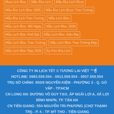
Mua Lich Bloc
Mẫu Bìa Lịch
Mẫu Bìa Lịch BLoc
Mẫu Bìa Lịch Bloc 2026
Mẫu Bìa Lịch BLoc Treo Tường
Mẫu Bìa Lịch Treo Tường
Mẫu Lịch Bloc
Mẫu Lịch Bloc 365 Ngày
Mẫu Lịch Bloc 2026
Mẫu Lịch Bloc Khổ Đại
Mẫu Lịch Bloc Siêu Đại
Mẫu Lịch Bloc Treo Tường
Mẫu Lịch Bloc Treo Tường Đẹp
Mẫu Lịch Bloc Đẹp 2026
Ép Kim Bìa Lịch
CÔNG TY IN LỊCH TẾT © TƯƠNG LAI VIỆT ™☝️
HOTLINE: 0983.559.554 - 0913.559.554 - 0937.559.554
TRỤ SỞ CHÍNH: 950/9 NGUYỄN KIỆM - PHƯỜNG 3 - Q. GÒ
VẤP - TP.HCM
CN LONG AN: ĐƯỜNG VÕ DUY TẠO, ẤP NGÃI LỢI A, XÃ LỢI
BÌNH NHƠN, TP. TÂN AN
CN TIỀN GIANG: 554 NGUYỄN TRI PHƯƠNG (CHỢ THẠNH
TRỊ) - P. 4 - TP. MỸ THO - TIỀN GIANG