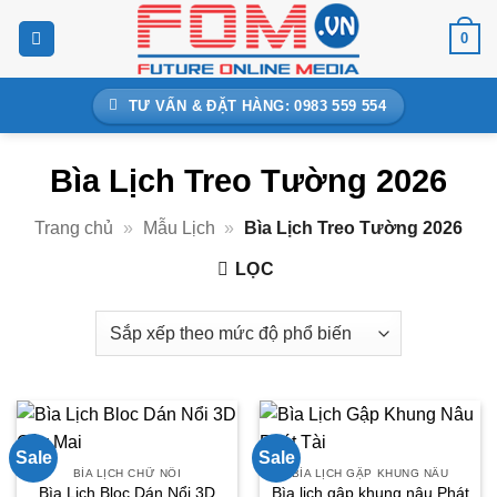
Bỏ
0
qua
nội
dung
TƯ VẤN & ĐẶT HÀNG: 0983 559 554
Bìa Lịch Treo Tường 2026
Trang chủ
»
Mẫu Lịch
»
Bìa Lịch Treo Tường 2026
LỌC
Sale
Sale
BÌA LỊCH CHỮ NỔI
BÌA LỊCH GẬP KHUNG NÂU
Bìa Lịch Bloc Dán Nổi 3D
Bìa lịch gập khung nâu Phát