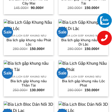
Cây Mai
Tài
Giá
Giá
Giá
Giá
145.000
₫
90.000
₫
280.000
₫
150.000
₫
gốc
hiện
gốc
hiện
là:
tại
là:
tại
145.000₫.
là:
280.000₫.
là:
90.000₫.
150.000
Sale
Sale
BÌA LỊCH GẬP KHUNG NÂU
BÌA LỊCH GẬP KHUNG NÂU
Bìa lịch gập khung nâu Phát
Bìa lịch gập khung nâu Phật
Lộc
Di Lặc
Giá
Giá
Giá
Giá
280.000
₫
150.000
₫
280.000
₫
150.000
₫
gốc
hiện
gốc
hiện
là:
tại
là:
tại
280.000₫.
là:
280.000₫.
là:
150.000₫.
150.000
Sale
Sale
BÌA LỊCH GẬP KHUNG NÂU
BÌA LỊCH GẬP KHUNG NÂU
Bìa lịch gập khung nâu
Bìa lịch gập khung nâu Lộc
Thần Tài
Phát
Giá
Giá
Giá
Giá
250.000
₫
130.000
₫
280.000
₫
150.000
₫
gốc
hiện
gốc
hiện
là:
tại
là:
tại
250.000₫.
là:
280.000₫.
là:
130.000₫.
150.000