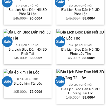
Sale
Sale
BÌA LỊCH CHỮ NỔI
BÌA LỊCH CHỮ NỔI
Bìa Lịch Bloc Dán Nổi 3D
Bìa Lịch Bloc Dán Nổi 3D
Phật Di Lặc
Phát Lộc
Giá
Giá
Giá
Giá
145.000
₫
90.000
₫
145.000
₫
88.000
₫
gốc
hiện
gốc
hiện
là:
tại
là:
tại
145.000₫.
là:
145.000₫.
là:
90.000₫.
88.000₫.
Sale
Sale
BÌA LỊCH CHỮ NỔI
BÌA LỊCH CHỮ NỔI
Bìa Lịch Bloc Dán Nổi 3D
Bìa Lịch Bloc Dán Nổi 3D
Phát Tài
Phúc Lộc Thọ
Giá
Giá
Giá
Giá
145.000
₫
88.000
₫
145.000
₫
88.000
₫
gốc
hiện
gốc
hiện
là:
tại
là:
tại
145.000₫.
là:
145.000₫.
là:
88.000₫.
88.000₫.
BÌA LỊCH ÉP KIM
Sale
Sale
Bìa ép kim Tài Lộc
BÌA LỊCH CHỮ NỔI
Bìa Lịch Bloc Dán Nổi 3D
Giá
Giá
105.000
₫
72.000
₫
Túi Vàng Tài Lộc
gốc
hiện
Giá
Giá
145.000
₫
88.000
₫
là:
tại
gốc
hiện
105.000₫.
là:
là:
tại
72.000₫.
145.000₫.
là: